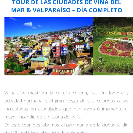
TOUR DE LAS CIUDADES DE VIÑA DEL
MAR & VALPARAÍSO – DÍA COMPLETO
Valparaíso mostrará la cultura chilena, rica en folclore y
actividad portuaria, y el gran riesgo de sus coloridas casas
incrustadas en acantilados que han vivido últimamente el
mayor incendio de la historia del país.
En este tour descubrimos el patrimonio de la ciudad jardín
de Viña del Mar y el puerto de Valparaíso.